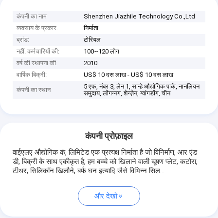
कंपनी का नाम
Shenzhen Jiazhile Technology Co.,Ltd
व्यवसाय के प्रकार:
निर्माता
ब्रांड:
टोरियल
नहीं. कर्मचारियों की:
100~120 लोग
वर्ष की स्थापना की:
2010
वार्षिक बिक्री:
US$ 10 दस लाख - US$ 10 दस लाख
5 एफ, नंबर 3, लेन 1, सान्हे औद्योगिक पार्क, नानलियन
कंपनी का स्थान
समुदाय, लोंगग्नग, शेन्ज़ेन, ग्वांगडोंग, चीन
कंपनी प्रोफ़ाइल
वाईएलए औद्योगिक कं, लिमिटेड एक प्रत्यक्ष निर्माता है जो विनिर्माण, आर एंड
डी, बिक्री के साथ एकीकृत है, हम बच्चे को खिलाने वाली चूषण प्लेट, कटोरा,
टीथर, सिलिकॉन खिलौने, बर्फ घन इत्यादि जैसे विभिन्न सिल...
और देखो